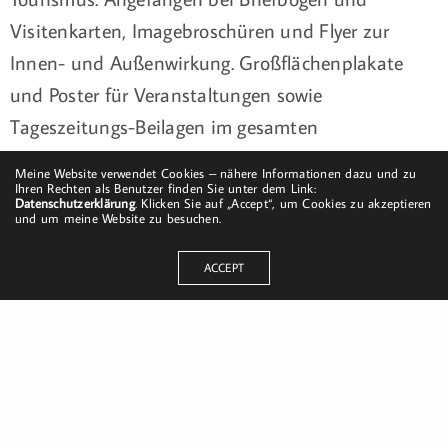
Visitenkarten, Imagebroschüren und Flyer zur
Innen- und Außenwirkung. Großflächenplakate
und Poster für Veranstaltungen sowie
Tageszeitungs-Beilagen im gesamten
Bundesgebiet. Mit immer wieder neuen Themen
Meine Website verwendet Cookies – nähere Informationen dazu und zu
und Veranstaltungen zur Steigerung des positiven
Ihren Rechten als Benutzer finden Sie unter dem Link:
Datenschutzerklärung
. Klicken Sie auf „Accept“, um Cookies zu akzeptieren
Images und der damit einhergehenden Forcierung
und um meine Website zu besuchen.
der Besucherzahlen.
ACCEPT