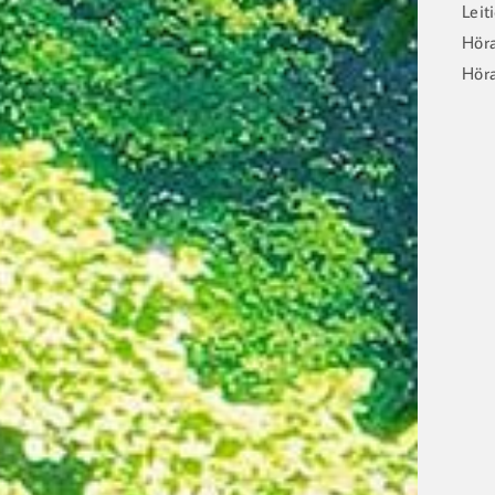
Leit
Höra
Höra