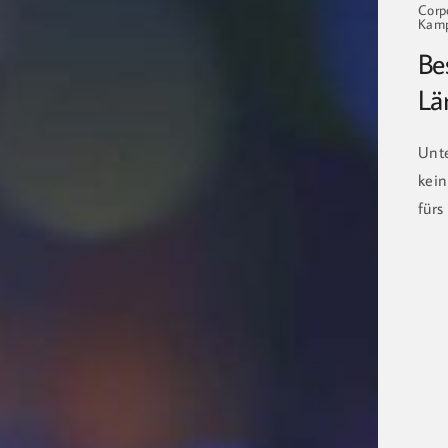
Corp
Kamp
Be
Lä
Unte
kein
fürs