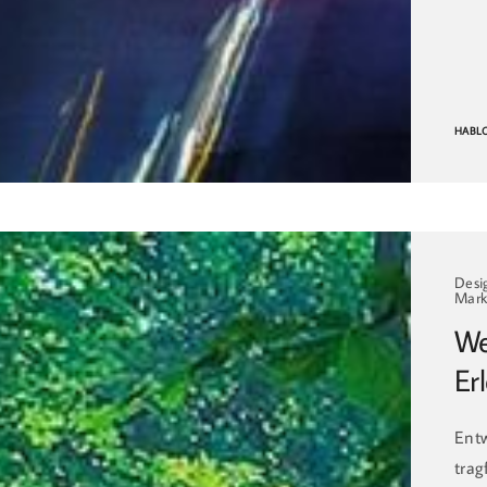
HABL
Desi
Mark
We
Er
Entw
trag