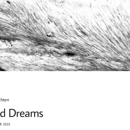
chten
d Dreams
R 2022