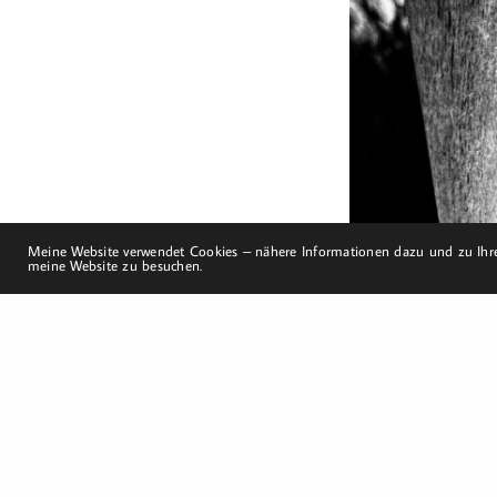
19217 Kuhlrade | Carlow
mobil: +49 (0)151-
58017683
Email: mail@harald-
bloch.de
Meine Website verwendet Cookies – nähere Informationen dazu und zu Ihre
meine Website zu besuchen.