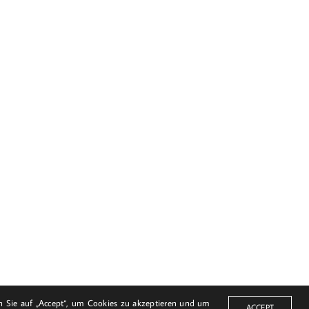
© Harald Bloch
en Sie auf „Accept“, um Cookies zu akzeptieren und um
ACCEPT