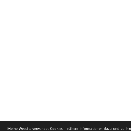
Dorfstraße 8
19217 Kuhlrade | Carlow
mobil: +49 (0)151-
58017683
Email: mail@harald-
bloch.de
Meine Website verwendet Cookies – nähere Informationen dazu und zu Ihre