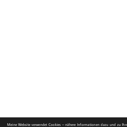
Dorfstraße 8
19217 Kuhlrade | Carlow
mobil: +49 (0)151-
58017683
Email: mail@harald-
bloch.de
Meine Website verwendet Cookies – nähere Informationen dazu und zu Ihre