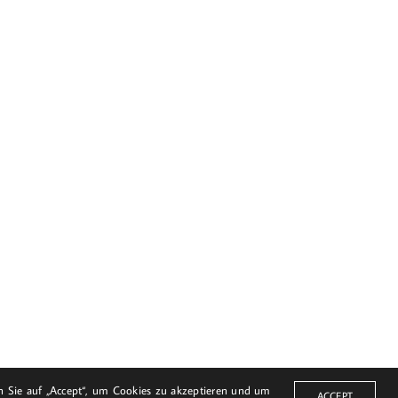
© Harald Bloch
en Sie auf „Accept“, um Cookies zu akzeptieren und um
ACCEPT