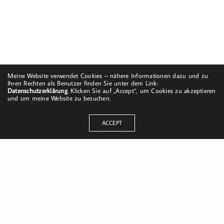
Meine Website verwendet Cookies – nähere Informationen dazu und zu
Ihren Rechten als Benutzer finden Sie unter dem Link:
Datenschutzerklärung
. Klicken Sie auf „Accept“, um Cookies zu akzeptieren
und um meine Website zu besuchen.
ACCEPT
Dorfstraße 8
19217 Kuhlrade | Carlow
mobil: +49 (0)151-58017683
Email: mail@harald-bloch.de