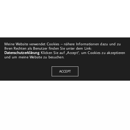
Meine Website verwendet Cookies – nähere Informationen dazu und zu
Ihren Rechten als Benutzer finden Sie unter dem Link:
Datenschutzerklärung
. Klicken Sie auf „Accept“, um Cookies zu akzeptieren
und um meine Website zu besuchen.
ACCEPT
Dorfstraße 8
19217 Kuhlrade | Carlow
mobil: +49 (0)151-58017683
Email: mail@harald-bloch.de