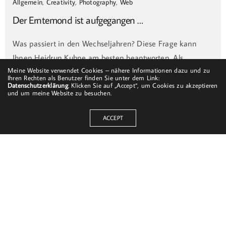
Allgemein
,
Creativity
,
Photography
,
Web
Der Erntemond ist aufgegangen …
Was passiert in den Wechseljahren? Diese Frage kann
Ihnen Heidrun Kuhne am besten beantworten. Als…
Meine Website verwendet Cookies – nähere Informationen dazu und zu
HABLO
ON 18. JUNI 2021
Ihren Rechten als Benutzer finden Sie unter dem Link:
Datenschutzerklärung
. Klicken Sie auf „Accept“, um Cookies zu akzeptieren
und um meine Website zu besuchen.
ACCEPT
Dorfstraße 8
19217 Kuhlrade | Carlow
mobil: +49 (0)151-58017683
Email: mail@harald-bloch.de