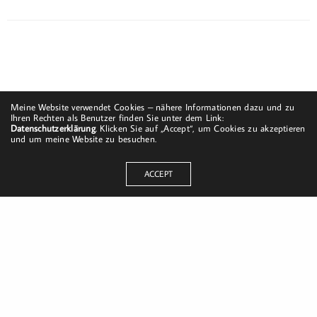
Meine Website verwendet Cookies – nähere Informationen dazu und zu
Ihren Rechten als Benutzer finden Sie unter dem Link:
Datenschutzerklärung
. Klicken Sie auf „Accept“, um Cookies zu akzeptieren
und um meine Website zu besuchen.
ACCEPT
Dorfstraße 8
19217 Kuhlrade | Carlow
mobil: +49 (0)151-58017683
Email: mail@harald-bloch.de