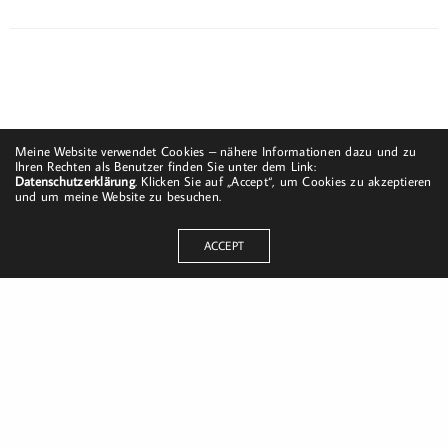
Meine Website verwendet Cookies – nähere Informationen dazu und zu
Ihren Rechten als Benutzer finden Sie unter dem Link:
Datenschutzerklärung
. Klicken Sie auf „Accept“, um Cookies zu akzeptieren
und um meine Website zu besuchen.
ACCEPT
Dorfstraße 8
19217 Kuhlrade | Carlow
mobil: +49 (0)151-58017683
Email: mail@harald-bloch.de