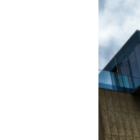
Dorfstraße 8
19217 Kuhlrade | Carlow
mobil: +49 (0)151-
58017683
Email: mail@harald-
bloch.de