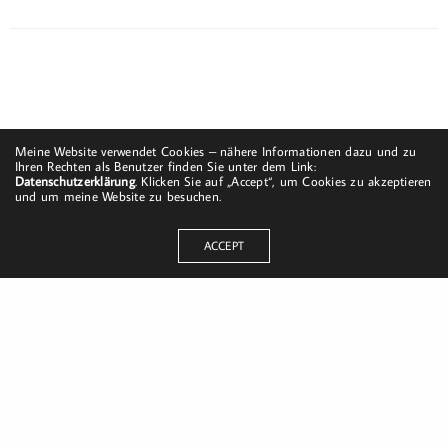
Meine Website verwendet Cookies – nähere Informationen dazu und zu
Ihren Rechten als Benutzer finden Sie unter dem Link:
Datenschutzerklärung
. Klicken Sie auf „Accept“, um Cookies zu akzeptieren
und um meine Website zu besuchen.
ACCEPT
Dorfstraße 8
19217 Kuhlrade | Carlow
mobil: +49 (0)151-58017683
Email: mail@harald-bloch.de