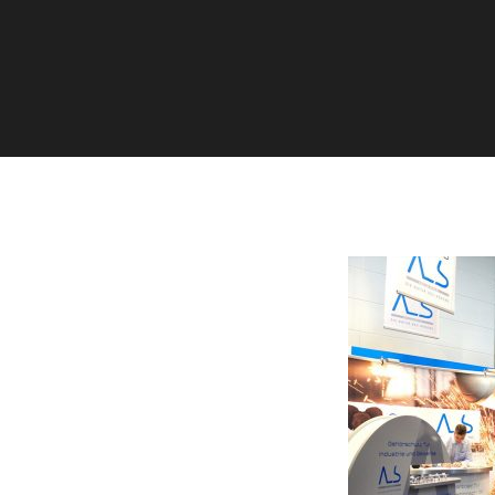
Dorfstraße 8
19217 Kuhlrade | Carlow