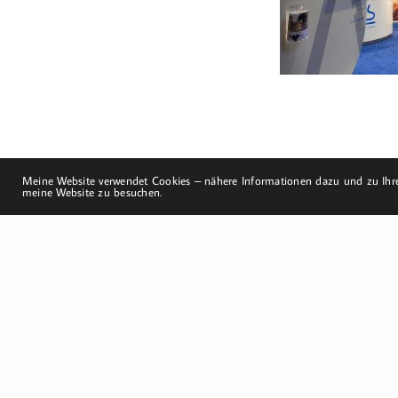
mobil: +49 (0)151-
58017683
Email: mail@harald-
bloch.de
Meine Website verwendet Cookies – nähere Informationen dazu und zu Ihre
meine Website zu besuchen.