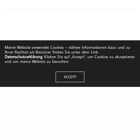
Meine Website verwendet Cookies – nähere Informationen dazu und zu
Ihren Rechten als Benutzer finden Sie unter dem Link:
Datenschutzerklärung
. Klicken Sie auf „Accept“, um Cookies zu akzeptieren
und um meine Website zu besuchen.
ACCEPT
Dorfstraße 8
19217 Kuhlrade | Carlow
mobil: +49 (0)151-58017683
Email: mail@harald-bloch.de