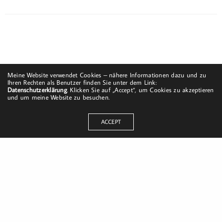
Meine Website verwendet Cookies – nähere Informationen dazu und zu
Ihren Rechten als Benutzer finden Sie unter dem Link:
Datenschutzerklärung
. Klicken Sie auf „Accept“, um Cookies zu akzeptieren
und um meine Website zu besuchen.
ACCEPT
Dorfstraße 8
19217 Kuhlrade | Carlow
mobil: +49 (0)151-58017683
Email: mail@harald-bloch.de