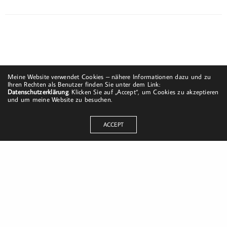
Meine Website verwendet Cookies – nähere Informationen dazu und zu
Ihren Rechten als Benutzer finden Sie unter dem Link:
Datenschutzerklärung
. Klicken Sie auf „Accept“, um Cookies zu akzeptieren
und um meine Website zu besuchen.
ACCEPT
Dorfstraße 8
19217 Kuhlrade | Carlow
mobil: +49 (0)151-58017683
Email: mail@harald-bloch.de