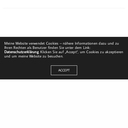
Meine Website verwendet Cookies – nähere Informationen dazu und zu
Ihren Rechten als Benutzer finden Sie unter dem Link:
Datenschutzerklärung
. Klicken Sie auf „Accept“, um Cookies zu akzeptieren
und um meine Website zu besuchen.
ACCEPT
Dorfstraße 8
19217 Kuhlrade | Carlow
mobil: +49 (0)151-58017683
Email: mail@harald-bloch.de