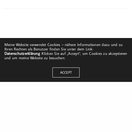
Meine Website verwendet Cookies – nähere Informationen dazu und zu
Ihren Rechten als Benutzer finden Sie unter dem Link:
Datenschutzerklärung
. Klicken Sie auf „Accept“, um Cookies zu akzeptieren
und um meine Website zu besuchen.
ACCEPT
Dorfstraße 8
19217 Kuhlrade | Carlow
mobil: +49 (0)151-58017683
Email: mail@harald-bloch.de