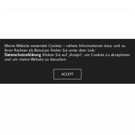
Meine Website verwendet Cookies – nähere Informationen dazu und zu
Ihren Rechten als Benutzer finden Sie unter dem Link:
Datenschutzerklärung
. Klicken Sie auf „Accept“, um Cookies zu akzeptieren
und um meine Website zu besuchen.
ACCEPT
Dorfstraße 8
19217 Kuhlrade | Carlow
mobil: +49 (0)151-58017683
Email: mail@harald-bloch.de