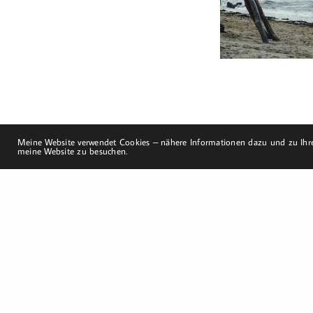
mobil: +49 (0)151-
58017683
Email: mail@harald-
bloch.de
Meine Website verwendet Cookies – nähere Informationen dazu und zu Ihre
meine Website zu besuchen.