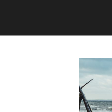
Dorfstraße 8
19217 Kuhlrade | Carlow