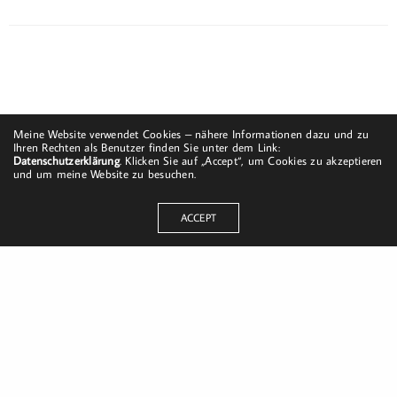
Meine Website verwendet Cookies – nähere Informationen dazu und zu
Ihren Rechten als Benutzer finden Sie unter dem Link:
Datenschutzerklärung
. Klicken Sie auf „Accept“, um Cookies zu akzeptieren
und um meine Website zu besuchen.
ACCEPT
Dorfstraße 8
19217 Kuhlrade | Carlow
mobil: +49 (0)151-58017683
Email: mail@harald-bloch.de