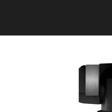
Dorfstraße 8
19217 Kuhlrade | Carlow