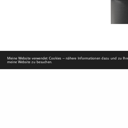
mobil: +49 (0)151-
58017683
Email: mail@harald-
bloch.de
Meine Website verwendet Cookies – nähere Informationen dazu und zu Ihre
meine Website zu besuchen.