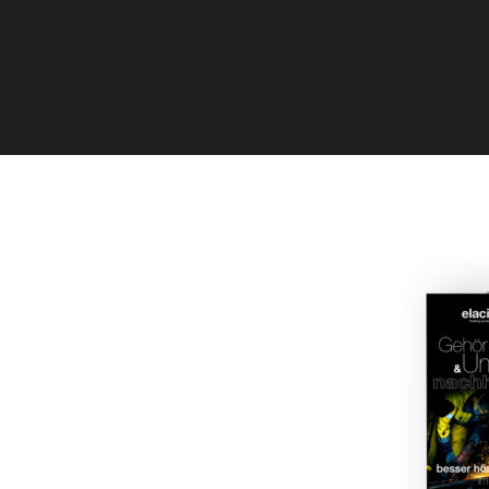
Dorfstraße 8
19217 Kuhlrade | Carlow