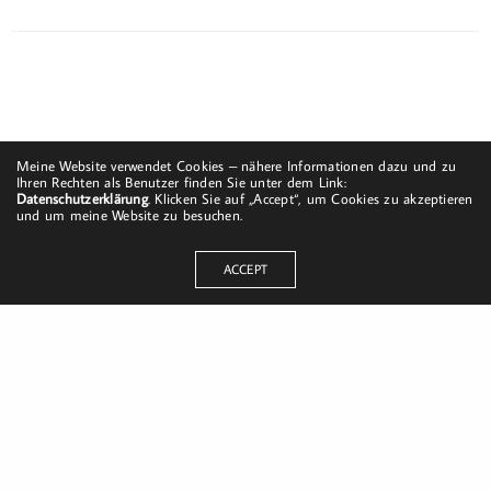
Meine Website verwendet Cookies – nähere Informationen dazu und zu
Ihren Rechten als Benutzer finden Sie unter dem Link:
Datenschutzerklärung
. Klicken Sie auf „Accept“, um Cookies zu akzeptieren
und um meine Website zu besuchen.
ACCEPT
Dorfstraße 8
19217 Kuhlrade | Carlow
mobil: +49 (0)151-58017683
Email: mail@harald-bloch.de