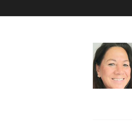
Dorfstraße 8
19217 Kuhlrade | Carlow
mobil: +49 (0)151-
58017683
Email: mail@harald-
bloch.de