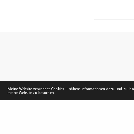
Dorfstraße 8
19217 Kuhlrade | Carlow
mobil: +49 (0)151-
58017683
Email: mail@harald-
bloch.de
Meine Website verwendet Cookies – nähere Informationen dazu und zu Ihre
meine Website zu besuchen.