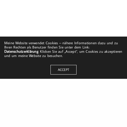
Meine Website verwendet Cookies – nähere Informationen dazu und zu
Ihren Rechten als Benutzer finden Sie unter dem Link:
Datenschutzerklärung
. Klicken Sie auf „Accept“, um Cookies zu akzeptieren
und um meine Website zu besuchen.
ACCEPT
Dorfstraße 8
19217 Kuhlrade | Carlow
mobil: +49 (0)151-58017683
Email: mail@harald-bloch.de