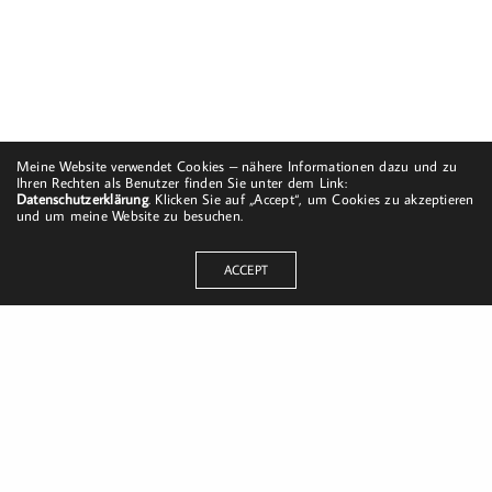
Meine Website verwendet Cookies – nähere Informationen dazu und zu
Ihren Rechten als Benutzer finden Sie unter dem Link:
Datenschutzerklärung
. Klicken Sie auf „Accept“, um Cookies zu akzeptieren
und um meine Website zu besuchen.
ACCEPT
Dorfstraße 8
19217 Kuhlrade | Carlow
mobil: +49 (0)151-58017683
Email: mail@harald-bloch.de