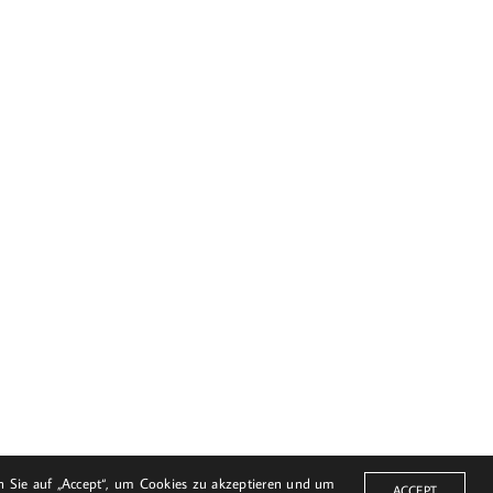
© Harald Bloch
en Sie auf „Accept“, um Cookies zu akzeptieren und um
ACCEPT