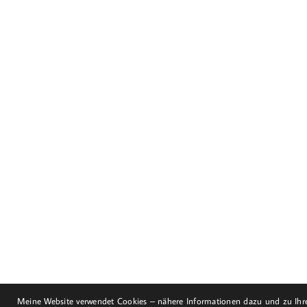
Dorfstraße 8
19217 Kuhlrade | Carlow
mobil: +49 (0)151-
58017683
Email: mail@harald-
bloch.de
Meine Website verwendet Cookies – nähere Informationen dazu und zu Ihre