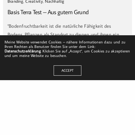
Branding
,
Creativity
,
Nachhaltig
Basis Terra Test – Aus gutem Grund
"Bodenfruchtbarkeit ist die natürliche Fähigkeit des
Bodens, Pflanzen als Standort zu dienen und ihnen ein…
Meine Website verwendet Cookies – nähere Informationen dazu und zu
HABLO
ON 19. MÄRZ 2021
Ihren Rechten als Benutzer finden Sie unter dem Link:
Datenschutzerklärung
. Klicken Sie auf „Accept“, um Cookies zu akzeptieren
und um meine Website zu besuchen.
ACCEPT
Dorfstraße 8
19217 Kuhlrade | Carlow
mobil: +49 (0)151-58017683
Email: mail@harald-bloch.de