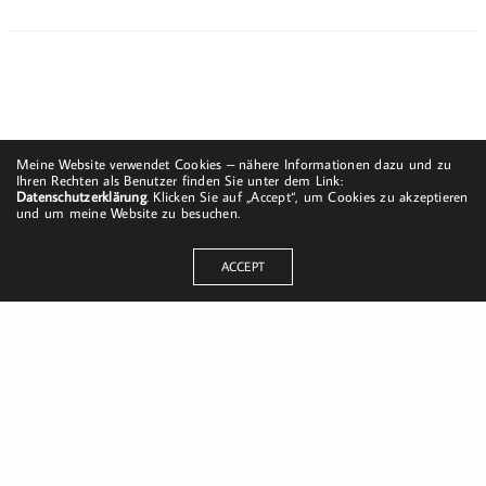
Meine Website verwendet Cookies – nähere Informationen dazu und zu
Ihren Rechten als Benutzer finden Sie unter dem Link:
Datenschutzerklärung
. Klicken Sie auf „Accept“, um Cookies zu akzeptieren
und um meine Website zu besuchen.
ACCEPT
Dorfstraße 8
19217 Kuhlrade | Carlow
mobil: +49 (0)151-58017683
Email: mail@harald-bloch.de