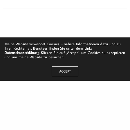
Meine Website verwendet Cookies – nähere Informationen dazu und zu
Ihren Rechten als Benutzer finden Sie unter dem Link:
Datenschutzerklärung
. Klicken Sie auf „Accept“, um Cookies zu akzeptieren
und um meine Website zu besuchen.
ACCEPT
Dorfstraße 8
19217 Kuhlrade | Carlow
mobil: +49 (0)151-58017683
Email: mail@harald-bloch.de