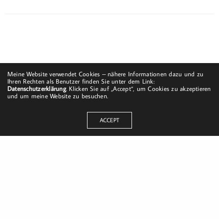
Meine Website verwendet Cookies – nähere Informationen dazu und zu
Ihren Rechten als Benutzer finden Sie unter dem Link:
Datenschutzerklärung
. Klicken Sie auf „Accept“, um Cookies zu akzeptieren
und um meine Website zu besuchen.
ACCEPT
Dorfstraße 8
19217 Kuhlrade | Carlow
mobil: +49 (0)151-58017683
Email: mail@harald-bloch.de