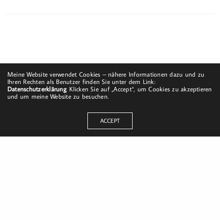
Meine Website verwendet Cookies – nähere Informationen dazu und zu
Ihren Rechten als Benutzer finden Sie unter dem Link:
Datenschutzerklärung
. Klicken Sie auf „Accept“, um Cookies zu akzeptieren
und um meine Website zu besuchen.
ACCEPT
Dorfstraße 8
19217 Kuhlrade | Carlow
mobil: +49 (0)151-58017683
Email: mail@harald-bloch.de